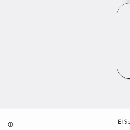
"El S
Report abuse